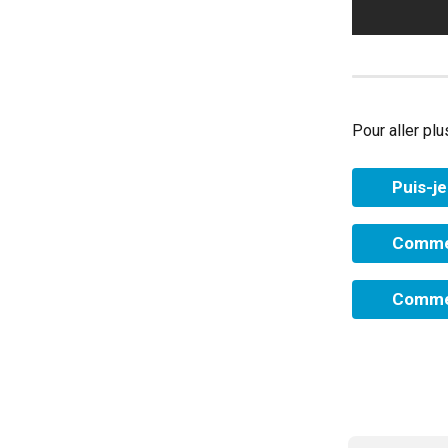
Pour aller plus
Puis-j
Commen
Commen