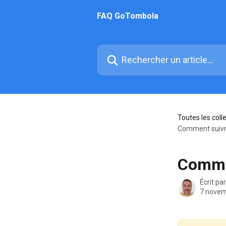
Passer au contenu principal
FAQ GoTombola
Rechercher un article...
Toutes les coll
Comment suivre
Commen
Écrit pa
7 novem