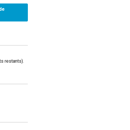
de 
ts restants).