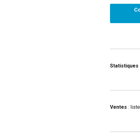
Co
Statistiques 
Ventes 
: list