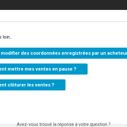
 loin...
e modifier des coordonnées enregistrées par un acheteur
t mettre mes ventes en pause ?
t clôturer les ventes ?
Avez-vous trouvé la réponse à votre question ?